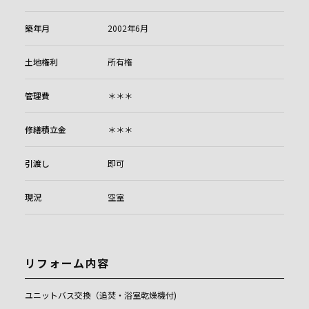
築年月
2002年6月
土地権利
所有権
管理費
＊＊＊
修繕積立金
＊＊＊
引渡し
即可
現況
空室
リフォーム内容
ユニットバス交換（追焚・浴室乾燥機付)