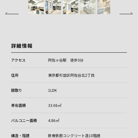
詳細情報
アクセス
阿佐ヶ谷駅 徒歩3分
住所
東京都杉並区阿佐谷北2丁目
間取り
1LDK
専有面積
33.06㎡
バルコニー面積
4.86㎡
構造・階建
鉄骨鉄筋コンクリート造10階建