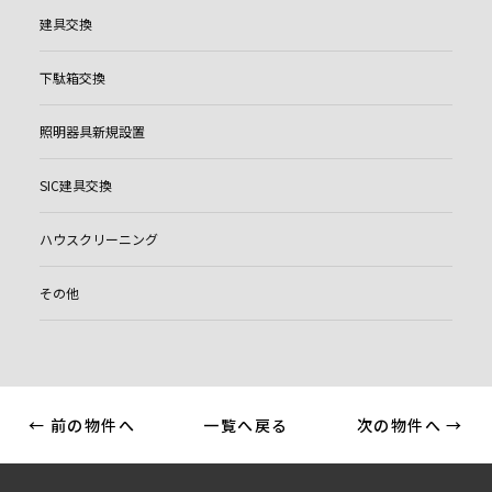
建具交換
下駄箱交換
照明器具新規設置
SIC建具交換
ハウスクリーニング
その他
← 前の物件へ
一覧へ戻る
次の物件へ →