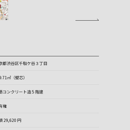
京都渋谷区千駄ケ谷３丁目
09.71㎡（壁芯）
筋コンクリート造 5 階建
有権
 29,620 円