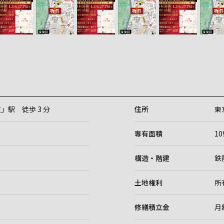
」駅 徒歩 3 分
住所
東
専有面積
1
構造・階建
鉄
土地権利
所
修繕積立金
月額