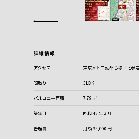
詳細情報
アクセス
東京メトロ副都心線「北参道
間取り
3LDK
バルコニー面積
7.79 ㎡
築年月
昭和 49 年 3 月
管理費
月額 35,000 円